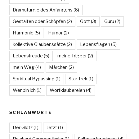
Dramaturgie des Anfangens
(6)
Gestalten oder Schöpfen
(2)
Gott
(3)
Guru
(2)
Harmonie
(5)
Humor
(2)
kollektive Glaubenssätze
(2)
Lebensfragen
(5)
Lebensfreude
(5)
meine Trigger
(2)
mein Weg
(4)
Märchen
(2)
Spriritual Bypassing
(1)
Star Trek
(1)
Wer bin ich
(1)
Wortklaubereien
(4)
SCHLAGWORTE
Der Glotz
(1)
Jetzt
(1)
Reinhard Gammenthaler
(1)
Selbsterforschung
(4)