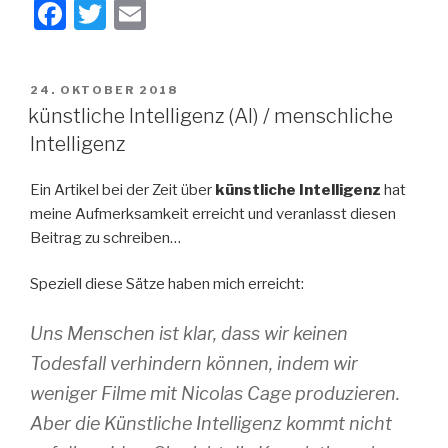
F
T
E
a
wi
m
c
tt
ail
VERÖFFENTLICHT
24. OKTOBER 2018
e
er
AM
künstliche Intelligenz (AI) / menschliche
b
Intelligenz
o
Ein Artikel bei der Zeit über
künstliche Intelligenz
hat
o
meine Aufmerksamkeit erreicht und veranlasst diesen
k
Beitrag zu schreiben…
Speziell diese Sätze haben mich erreicht:
Uns Menschen ist klar, dass wir keinen
Todesfall verhindern können, indem wir
weniger Filme mit Nicolas Cage produzieren.
Aber die Künstliche Intelligenz kommt nicht