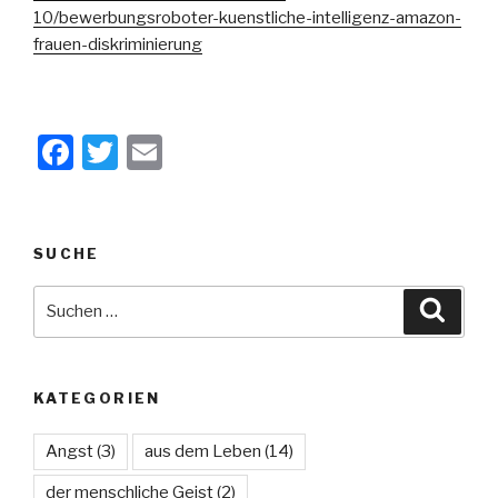
10/bewerbungsroboter-kuenstliche-intelligenz-amazon-
frauen-diskriminierung
F
T
E
a
wi
m
c
tt
ail
e
er
SUCHE
b
Suche
Suche
o
nach:
o
k
KATEGORIEN
Angst
(3)
aus dem Leben
(14)
der menschliche Geist
(2)