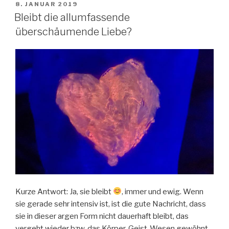
VERÖFFENTLICHT
8. JANUAR 2019
e
er
AM
Bleibt die allumfassende
b
überschäumende Liebe?
o
o
k
Kurze Antwort: Ja, sie bleibt
, immer und ewig. Wenn
sie gerade sehr intensiv ist, ist die gute Nachricht, dass
sie in dieser argen Form nicht dauerhaft bleibt, das
vergeht wieder bzw. das Körper-Geist-Wesen gewöhnt