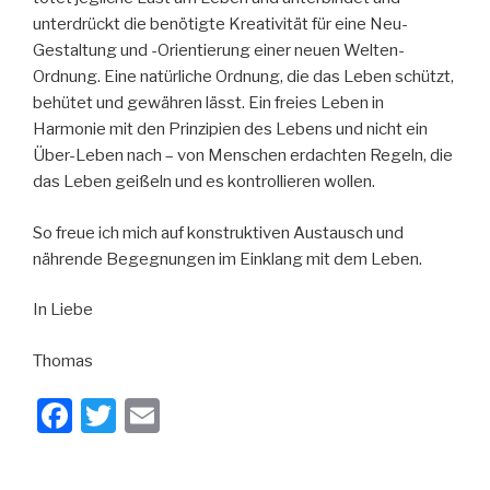
unterdrückt die benötigte Kreativität für eine Neu-
Gestaltung und -Orientierung einer neuen Welten-
Ordnung. Eine natürliche Ordnung, die das Leben schützt,
behütet und gewähren lässt. Ein freies Leben in
Harmonie mit den Prinzipien des Lebens und nicht ein
Über-Leben nach – von Menschen erdachten Regeln, die
das Leben geißeln und es kontrollieren wollen.
So freue ich mich auf konstruktiven Austausch und
nährende Begegnungen im Einklang mit dem Leben.
In Liebe
Thomas
F
T
E
a
wi
m
c
tt
ail