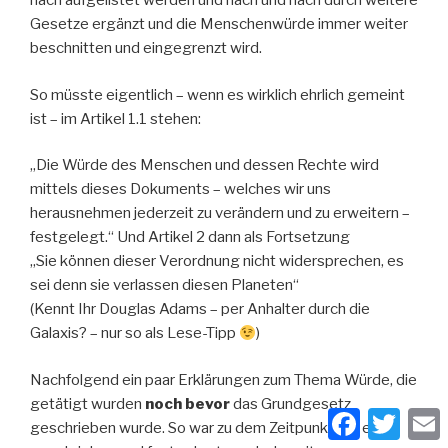
nach aufgelistet werden und nach und nach durch weitere
Gesetze ergänzt und die Menschenwürde immer weiter
beschnitten und eingegrenzt wird.
So müsste eigentlich – wenn es wirklich ehrlich gemeint
ist – im Artikel 1.1 stehen:
„Die Würde des Menschen und dessen Rechte wird
mittels dieses Dokuments – welches wir uns
herausnehmen jederzeit zu verändern und zu erweitern –
festgelegt.“ Und Artikel 2 dann als Fortsetzung
„Sie können dieser Verordnung nicht widersprechen, es
sei denn sie verlassen diesen Planeten“
(Kennt Ihr Douglas Adams – per Anhalter durch die
Galaxis? – nur so als Lese-Tipp
)
Nachfolgend ein paar Erklärungen zum Thema Würde, die
getätigt wurden
noch bevor
das Grundgesetz
Facebook
Twitte
E
geschrieben wurde. So war zu dem Zeitpunkt, als es