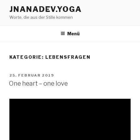
Zum
JNANADEV.YOGA
Inhalt
Worte, die aus der Stille kommen
springen
Menü
KATEGORIE:
LEBENSFRAGEN
VERÖFFENTLICHT
25. FEBRUAR 2019
AM
One heart – one love