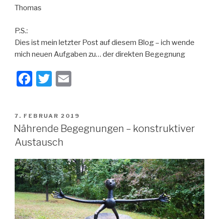
Thomas
P.S.:
Dies ist mein letzter Post auf diesem Blog – ich wende
mich neuen Aufgaben zu… der direkten Begegnung
F
T
E
a
wi
m
c
tt
ail
VERÖFFENTLICHT
7. FEBRUAR 2019
e
er
AM
Nährende Begegnungen – konstruktiver
b
Austausch
o
o
k