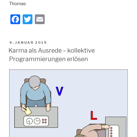
Thomas
F
T
E
a
wi
m
c
tt
ail
VERÖFFENTLICHT
4. JANUAR 2019
e
er
AM
Karma als Ausrede – kollektive
b
Programmierungen erlösen
o
o
k