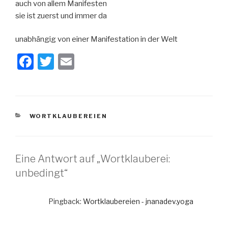
auch von allem Manifesten
sie ist zuerst und immer da
unabhängig von einer Manifestation in der Welt
F
T
E
a
wi
m
c
tt
ail
e
er
KATEGORIEN
WORTKLAUBEREIEN
b
o
o
Eine Antwort auf „Wortklauberei:
k
unbedingt“
Pingback:
Wortklaubereien - jnanadev.yoga