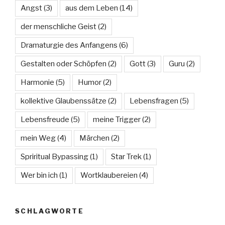
Angst
(3)
aus dem Leben
(14)
der menschliche Geist
(2)
Dramaturgie des Anfangens
(6)
Gestalten oder Schöpfen
(2)
Gott
(3)
Guru
(2)
Harmonie
(5)
Humor
(2)
kollektive Glaubenssätze
(2)
Lebensfragen
(5)
Lebensfreude
(5)
meine Trigger
(2)
mein Weg
(4)
Märchen
(2)
Spriritual Bypassing
(1)
Star Trek
(1)
Wer bin ich
(1)
Wortklaubereien
(4)
SCHLAGWORTE