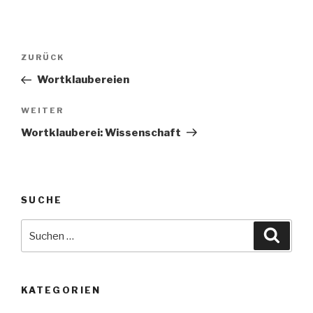
Beitragsnavigation
Vorheriger
ZURÜCK
Beitrag
Wortklaubereien
Nächster
WEITER
Beitrag
Wortklauberei: Wissenschaft
SUCHE
Suche
Suche
nach:
KATEGORIEN