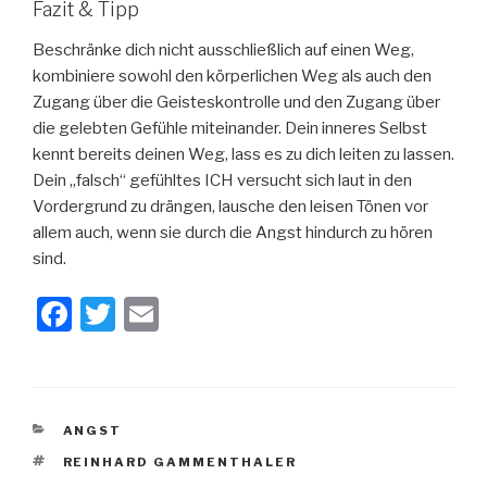
Fazit & Tipp
Beschränke dich nicht ausschließlich auf einen Weg,
kombiniere sowohl den körperlichen Weg als auch den
Zugang über die Geisteskontrolle und den Zugang über
die gelebten Gefühle miteinander. Dein inneres Selbst
kennt bereits deinen Weg, lass es zu dich leiten zu lassen.
Dein „falsch“ gefühltes ICH versucht sich laut in den
Vordergrund zu drängen, lausche den leisen Tönen vor
allem auch, wenn sie durch die Angst hindurch zu hören
sind.
F
T
E
a
wi
m
c
tt
ail
e
er
KATEGORIEN
ANGST
b
SCHLAGWÖRTER
REINHARD GAMMENTHALER