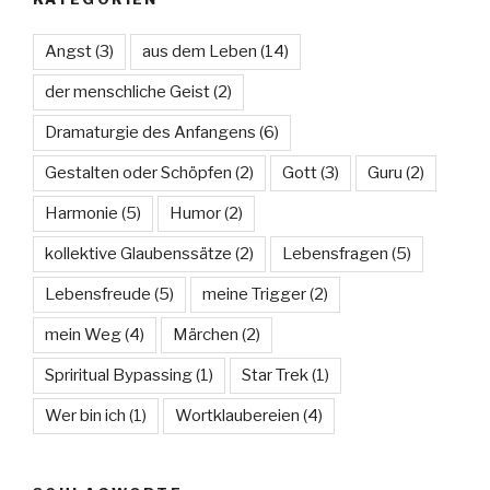
Angst
(3)
aus dem Leben
(14)
der menschliche Geist
(2)
Dramaturgie des Anfangens
(6)
Gestalten oder Schöpfen
(2)
Gott
(3)
Guru
(2)
Harmonie
(5)
Humor
(2)
kollektive Glaubenssätze
(2)
Lebensfragen
(5)
Lebensfreude
(5)
meine Trigger
(2)
mein Weg
(4)
Märchen
(2)
Spriritual Bypassing
(1)
Star Trek
(1)
Wer bin ich
(1)
Wortklaubereien
(4)