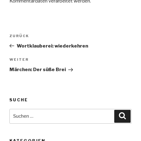
Kommentardaten verarbeitet werden
.
Beitragsnavigation
Vorheriger
ZURÜCK
Beitrag
Wortklauberei: wiederkehren
Nächster
WEITER
Beitrag
Märchen: Der süße Brei
SUCHE
Suche
Suche
nach:
KATEGORIEN